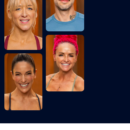
拥有18年舞蹈
与运动从业经
耐力运动员兼
验
铁人三项完赛
选手