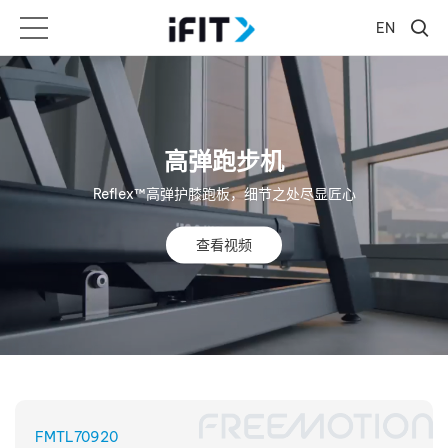
EN
高弹跑步机
Reflex™高弹护膝跑板，细节之处尽显匠心
查看视频
FMTL70920