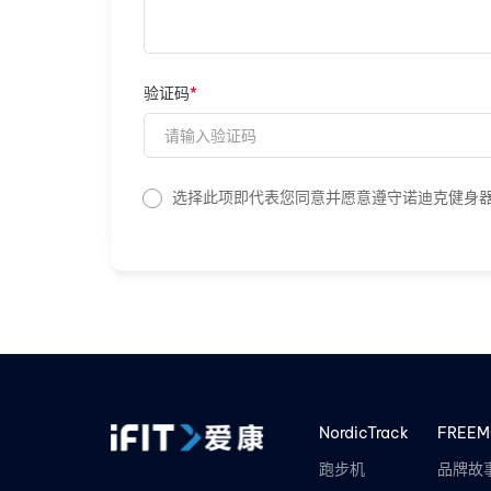
验证码
*
选择此项即代表您同意并愿意遵守诺迪克健身
NordicTrack
FREEM
跑步机
品牌故