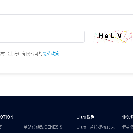
器材（上海）有限公司的
隐私政策
OTION
Ultra系列
业务
事
单站位绳动GENESIS
Ultra 1 普拉提核心床
健身