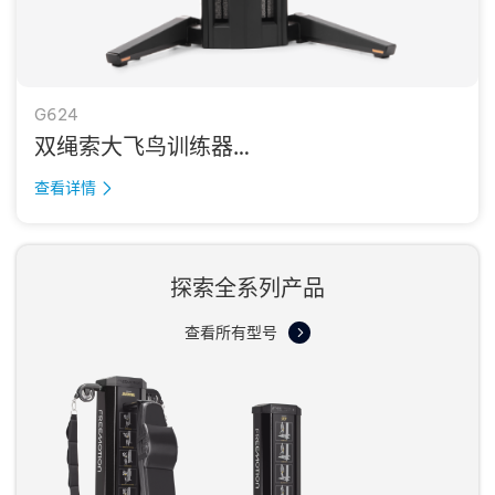
G624
双绳索大飞鸟训练器
DUAL CABLE CROSS
查看详情
探索全系列产品
查看所有型号