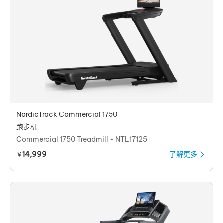
NordicTrack Commercial 1750
跑步机
Commercial 1750 Treadmill - NTL17125
14,999
了解更多
￥