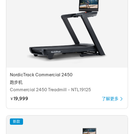
NordicTrack Commercial 2450
跑步机
Commercial 2450 Treadmill - NTL19125
19,999
了解更多
￥
新款