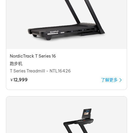
NordicTrack T Series 16
跑步机
T Series Treadmill - NTL16426
12,999
了解更多
￥