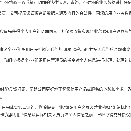
按与您协商一致或执行明确的法律法规要求外，不对您的业务数据进行任
负责，公司提示您谨慎判断数据来源及内容的合法性。因您的用户业务数
应事先获得个人用户的明确同意，并仅限收集实现企业
/
组织用户运营及
建议企业
/
组织用户仔细阅读我们的
SDK
隐私声明并按照我们的合规建议
，我们仅根据企业
/
组织用户管理员的指令对个人信息进行处理，处理的
的体验反馈问题，帮助公司更好地了解您使用产品或服务的体验和需求，
见。
用户完成实名认证的，您除提交企业
/
组织用户名称及营业执照
/
组织机构
企业
/
组织用户信息及实际相关人员前述个人信息之前，已经取得充分授权